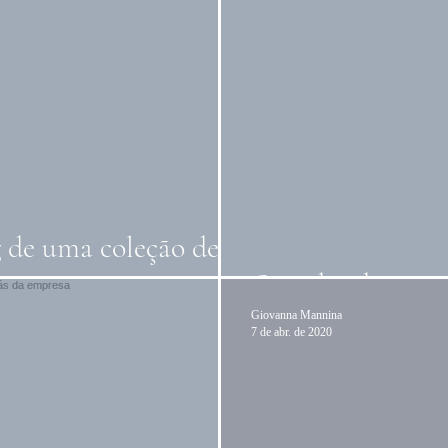
g de uma coleção de
O poder de uma
Giovanna Mannina
7 de abr. de 2020