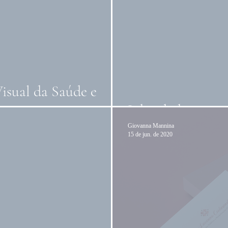
isual da Saúde e
Liberdade para 
Giovanna Mannina
15 de jun. de 2020