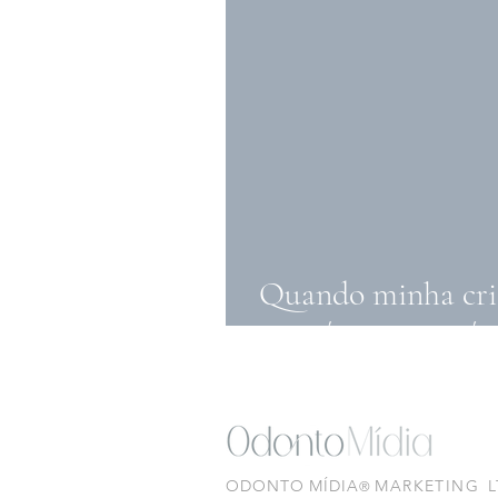
Quando minha cr
propósito por trá
ODONTO MÍDIA
MARKETING
®