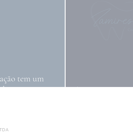
iação tem um
s da empresa
Ajustes nas artes
LTDA