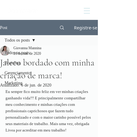
Registre-se
Post
Todos os posts
Giovanna Mannina
Todos os posts
26 de mai. de 2020
Jaleco bordado com minha
Branding
criação de marca!
Gerenciamento
Marketing
Atualizado:
6 de jun. de 2020
Eu sempre fico muito feliz em ver minhas criações 
ganhando vida!!! E principalmente compartilhar 
meu conhecimento e minhas criações com 
profissionais caprichosos que fazem tudo 
personalizado e com o maior carinho possível pelos 
seus materiais de trabalho. Mais uma vez, obrigada 
Livea por acreditar em meu trabalho!