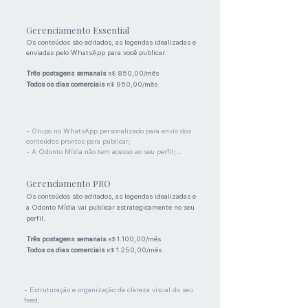
Gerenciamento Essential
Os conteúdos são editados, as legendas idealizadas e
enviadas pelo WhatsApp para você publicar.
Três postagens semanais
850,00/mês
R$
Todos os dias comerciais
950,00/mês
R$
- Grupo no WhatsApp personalizado para envio dos 
conteúdos prontos para publicar;

- A Odonto Mídia não tem acesso ao seu perfil;

- Tratamento de imagem das suas fotos de acordo 
com a sua Identidade Visual;

Gerenciamento PRO
- Feed elaborado com imagens e vídeos que 
conversam entre si;

Os conteúdos são editados, as legendas idealizadas e
- Edição de fotos que você já tenha tirado ao longo da 
a Odonto Mídia vai publicar estrategicamente no seu
sua trajetória profissional e de fotos recentes que 
perfil.
você eventualmente tirar ao longo do pacote;

- Edição de Reels de até 90 segundos e criação de 
Três postagens semanais
1.100,00/mês
R$
vídeos legendados quando houver fala na gravação;

Todos os dias comerciais
1.250,00/mês
R$
- Criação de legenda profissional e humanizada para 
todas as publicações;

- Assessoria mensal por WhatsApp com dicas e ajuda 
no que precisar;

​​​- Estruturação e organização de clareza visual do seu 
- Vagas ilimitadas;

feed;
