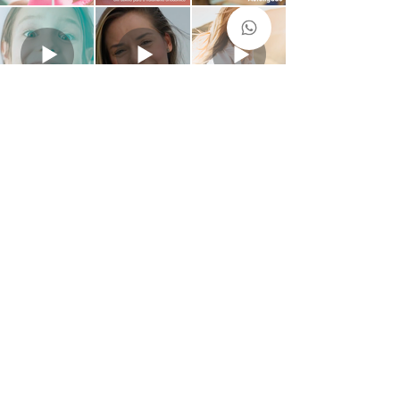
ODONTO MÍDIA
MARKETING
LTDA
®
Todos os direitos reservados
ACESSE O CATÁLOGO
Instagram